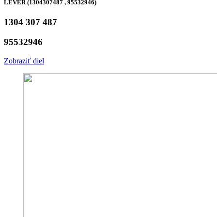
LEVER (1304307487 , 95532946)
1304 307 487
95532946
Zobraziť diel