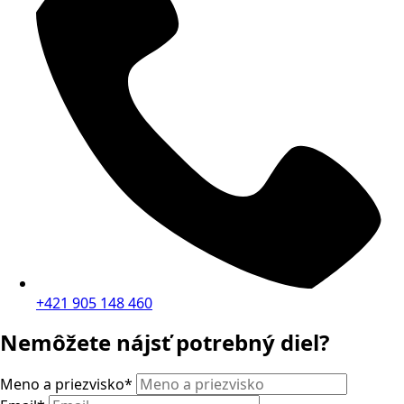
+421 905 148 460
Nemôžete nájsť potrebný diel?
Meno a priezvisko
*