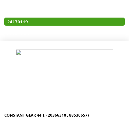
119995
24170119
Zobraziť diel
CONSTANT GEAR 44 T. (20366310 , 88530657)
20366310