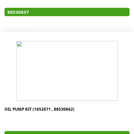
88530657
Zobraziť diel
OIL PUMP KIT (1652671 , 88530662)
1652671