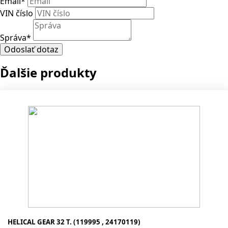
Email
*
VIN číslo
Správa
*
Odoslať dotaz
Ďalšie produkty
HELICAL GEAR 32 T. (119995 , 24170119)