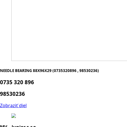
NEEDLE BEARING 88X96X29 (0735320896 , 98530236)
0735 320 896
98530236
Zobraziť diel
MV – Junior s.r.o.