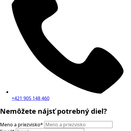
+421 905 148 460
Nemôžete nájsť potrebný diel?
Meno a priezvisko
*