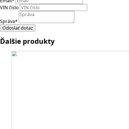
Email
*
VIN číslo
Správa
*
Odoslať dotaz
Ďalšie produkty