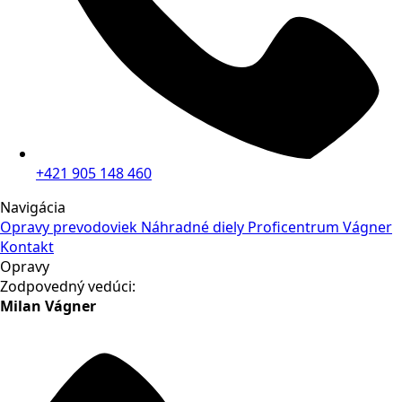
+421 905 148 460
Navigácia
Opravy prevodoviek
Náhradné diely
Proficentrum Vágner
Kontakt
Opravy
Zodpovedný vedúci:
Milan Vágner