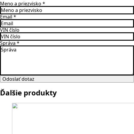
Meno a priezvisko
*
Email
*
VIN číslo
Správa
*
Odoslať dotaz
Ďalšie produkty