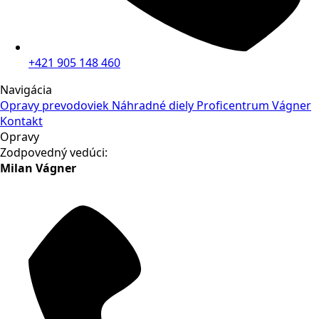
+421 905 148 460
Navigácia
Opravy prevodoviek
Náhradné diely
Proficentrum Vágner
Kontakt
Opravy
Zodpovedný vedúci:
Milan Vágner