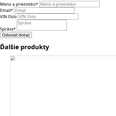
Meno a priezvisko
*
Email
*
VIN číslo
Správa
*
Odoslať dotaz
Ďalšie produkty