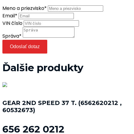
Meno a priezvisko
*
Email
*
VIN číslo
Správa
*
Odoslať dotaz
Ďalšie produkty
GEAR 2ND SPEED 37 T. (6562620212 ,
60532673)
656 262 0212