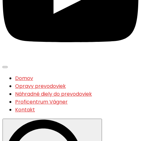
Domov
Opravy prevodoviek
Náhradné diely do prevodoviek
Proficentrum Vágner
Kontakt
Search
for: