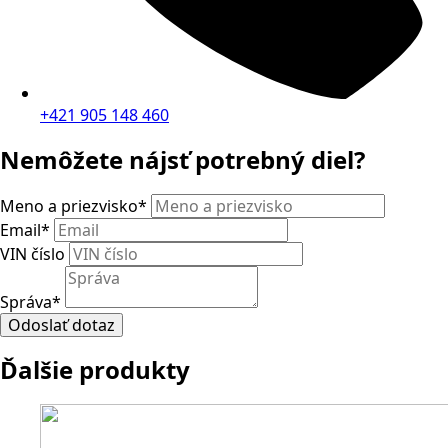
+421 905 148 460
Nemôžete nájsť potrebný diel?
Meno a priezvisko
*
Email
*
VIN číslo
Správa
*
Odoslať dotaz
Ďalšie produkty