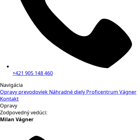
+421 905 148 460
Navigácia
Opravy prevodoviek
Náhradné diely
Proficentrum Vágner
Kontakt
Opravy
Zodpovedný vedúci:
Milan Vágner