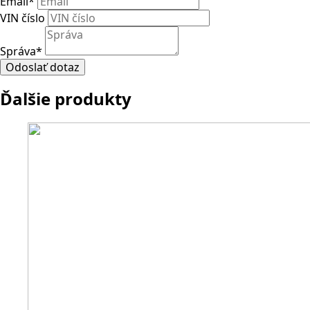
Email
*
VIN číslo
Správa
*
Odoslať dotaz
Ďalšie produkty