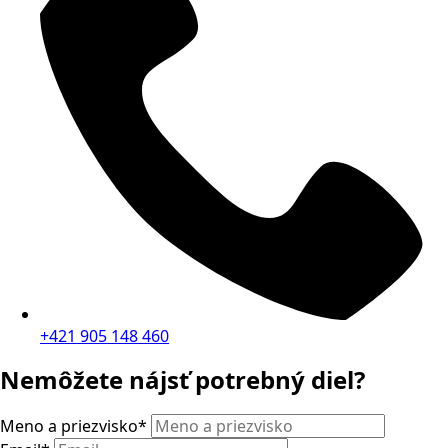
+421 905 148 460
Nemôžete nájsť potrebný diel?
Meno a priezvisko
*