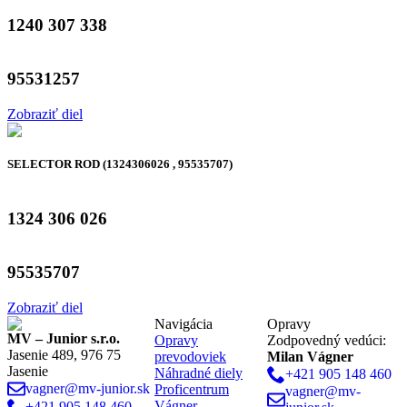
1240 307 338
95531257
Zobraziť diel
SELECTOR ROD (1324306026 , 95535707)
1324 306 026
95535707
Zobraziť diel
Navigácia
Opravy
MV – Junior s.r.o.
Opravy
Zodpovedný vedúci:
Jasenie 489, 976 75
prevodoviek
Milan Vágner
Jasenie
Náhradné diely
+421 905 148 460
vagner@mv-junior.sk
Proficentrum
vagner@mv-
Vágner
+421 905 148 460