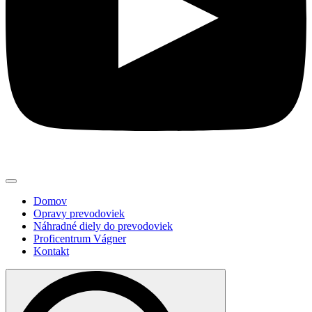
Domov
Opravy prevodoviek
Náhradné diely do prevodoviek
Proficentrum Vágner
Kontakt