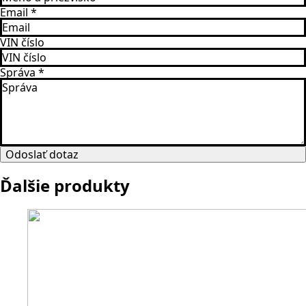
Email
*
VIN číslo
Správa
*
Odoslať dotaz
Ďalšie produkty