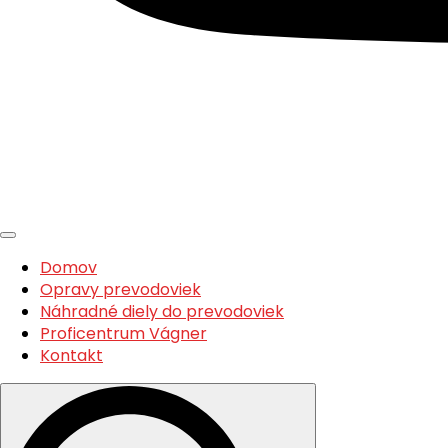
Domov
Opravy prevodoviek
Náhradné diely do prevodoviek
Proficentrum Vágner
Kontakt
Search
for: