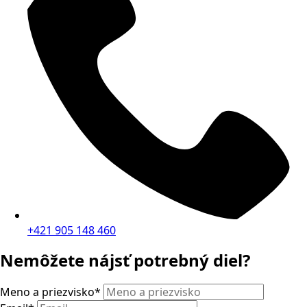
+421 905 148 460
Nemôžete nájsť potrebný diel?
Meno a priezvisko
*