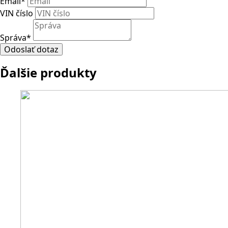
Email
*
VIN číslo
Správa
*
Odoslať dotaz
Ďalšie produkty