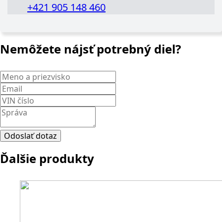
+421 905 148 460
Nemôžete nájsť potrebný diel?
Meno
a
Email
*
priezvisko
*
VIN
číslo
Správa
*
Odoslať dotaz
Ďalšie produkty