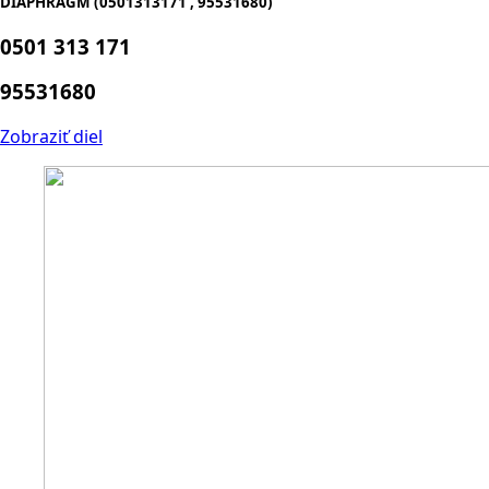
DIAPHRAGM (0501313171 , 95531680)
0501 313 171
95531680
Zobraziť diel