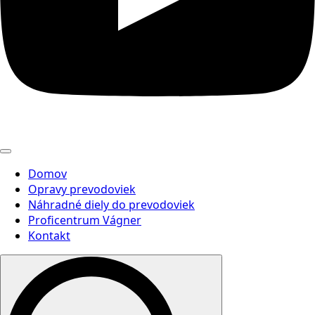
Domov
Opravy prevodoviek
Náhradné diely do prevodoviek
Proficentrum Vágner
Kontakt