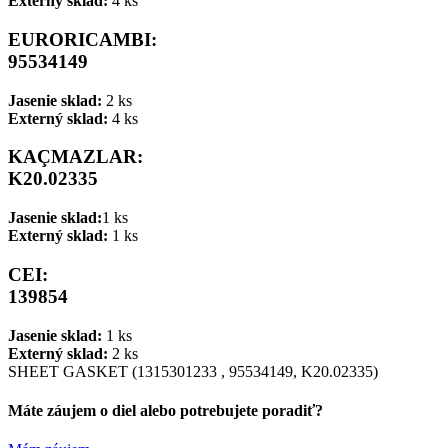
Externý sklad:
4 ks
EURORICAMBI:
95534149
Jasenie sklad:
2 ks
Externý sklad:
4 ks
KAÇMAZLAR:
K20.02335
Jasenie sklad:
1 ks
Externý sklad:
1 ks
CEI:
139854
Jasenie sklad:
1 ks
Externý sklad:
2 ks
SHEET GASKET (1315301233 , 95534149, K20.02335)
Máte záujem o diel alebo potrebujete poradiť?