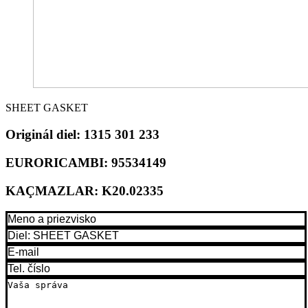
SHEET GASKET
Originál diel:
1315 301 233
EURORICAMBI:
95534149
KAÇMAZLAR:
K20.02335