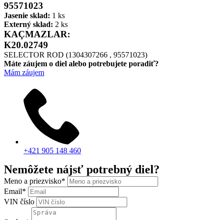
95571023
Jasenie sklad:
1 ks
Externý sklad:
2 ks
KAÇMAZLAR:
K20.02749
SELECTOR ROD (1304307266 , 95571023)
Máte záujem o diel alebo potrebujete poradiť?
Mám záujem
+421 905 148 460
Nemôžete nájsť potrebný diel?
Meno a priezvisko
*
Email
*
VIN číslo