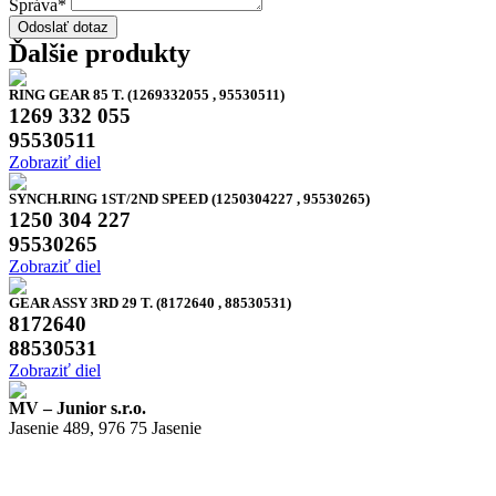
Správa
*
Odoslať dotaz
Ďalšie produkty
RING GEAR 85 T. (1269332055 , 95530511)
1269 332 055
95530511
Zobraziť diel
SYNCH.RING 1ST/2ND SPEED (1250304227 , 95530265)
1250 304 227
95530265
Zobraziť diel
GEAR ASSY 3RD 29 T. (8172640 , 88530531)
8172640
88530531
Zobraziť diel
MV – Junior s.r.o.
Jasenie 489, 976 75 Jasenie