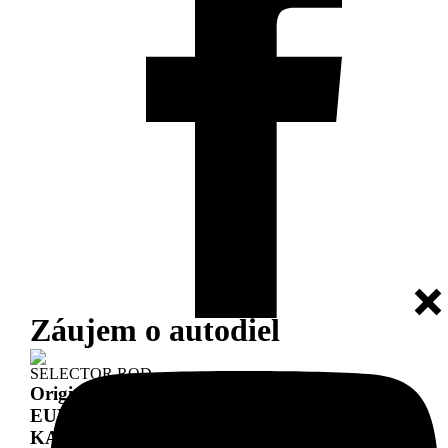
Záujem o autodiel
SELECTOR ROD
Originál diel:
1304 307 266
EURORICAMBI:
95571023
KAÇMAZLAR:
K20.02749