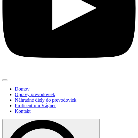
Domov
Opravy prevodoviek
Náhradné diely do prevodoviek
Proficentrum Vágner
Kontakt