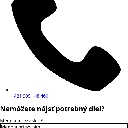
+421 905 148 460
Nemôžete nájsť potrebný diel?
Meno a priezvisko
*