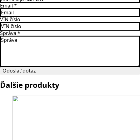
Email
*
VIN číslo
Správa
*
Odoslať dotaz
Ďalšie produkty