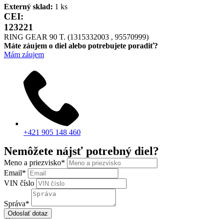
Externý sklad:
1 ks
CEI:
123221
RING GEAR 90 T. (1315332003 , 95570999)
Máte záujem o diel alebo potrebujete poradiť?
Mám záujem
+421 905 148 460
Nemôžete nájsť potrebný diel?
Meno a priezvisko
*
Email
*
VIN číslo
Správa
*
Odoslať dotaz