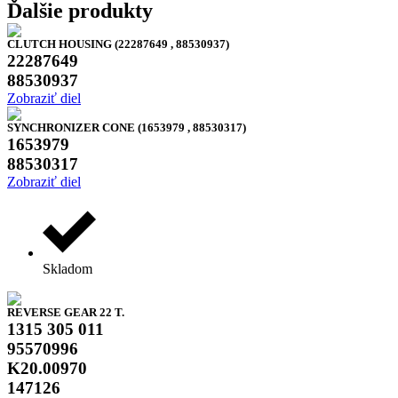
Ďalšie produkty
CLUTCH HOUSING (22287649 , 88530937)
22287649
88530937
Zobraziť diel
SYNCHRONIZER CONE (1653979 , 88530317)
1653979
88530317
Zobraziť diel
Skladom
REVERSE GEAR 22 T.
1315 305 011
95570996
K20.00970
147126