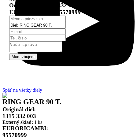
Originál diel:
1315 332 003
EURORICAMBI:
95570999
Mám záujem
Späť na všetky diely
RING GEAR 90 T.
Originál diel:
1315 332 003
Externý sklad:
1 ks
EURORICAMBI:
95570999