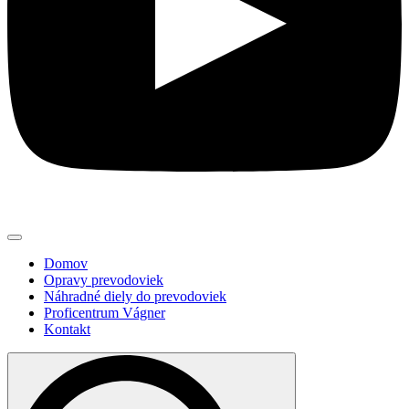
Domov
Opravy prevodoviek
Náhradné diely do prevodoviek
Proficentrum Vágner
Kontakt