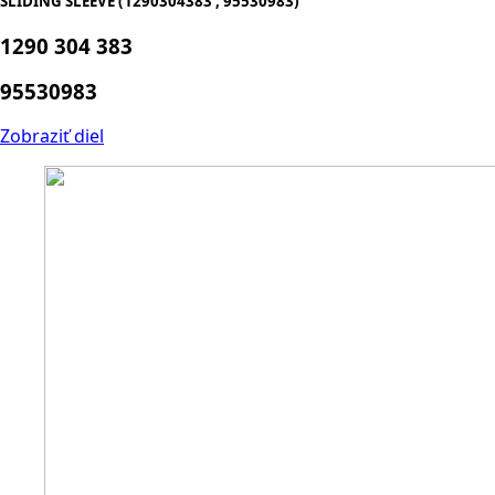
SLIDING SLEEVE (1290304383 , 95530983)
1290 304 383
95530983
Zobraziť diel