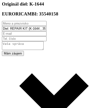
Originál diel:
K-1644
EURORICAMBI:
35540158
Mám záujem