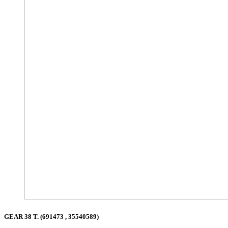
GEAR 38 T. (691473 , 35540589)