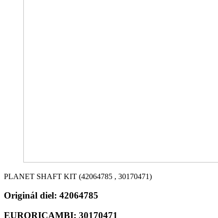
PLANET SHAFT KIT (42064785 , 30170471)
Originál diel:
42064785
EURORICAMBI:
30170471