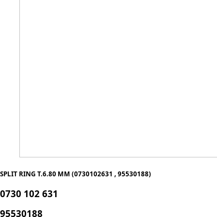
SPLIT RING T.6.80 MM (0730102631 , 95530188)
0730 102 631
95530188