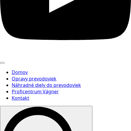
Domov
Opravy prevodoviek
Náhradné diely do prevodoviek
Proficentrum Vágner
Kontakt