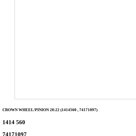
CROWN WHEEL/PINION 28:22 (1414560 , 74171097)
1414 560
74171097