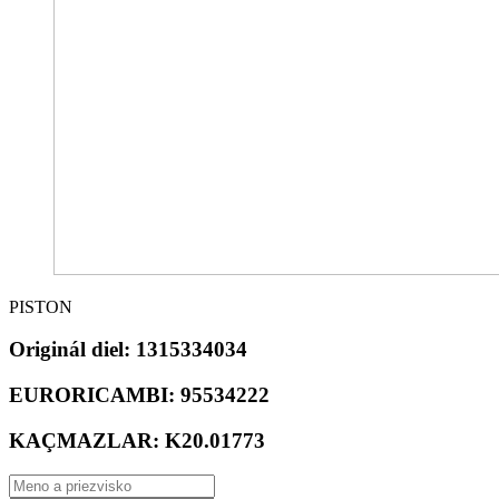
PISTON
Originál diel:
1315334034
EURORICAMBI:
95534222
KAÇMAZLAR:
K20.01773