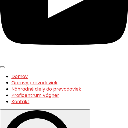
Domov
Opravy prevodoviek
Náhradné diely do prevodoviek
Proficentrum Vágner
Kontakt
Search
for: