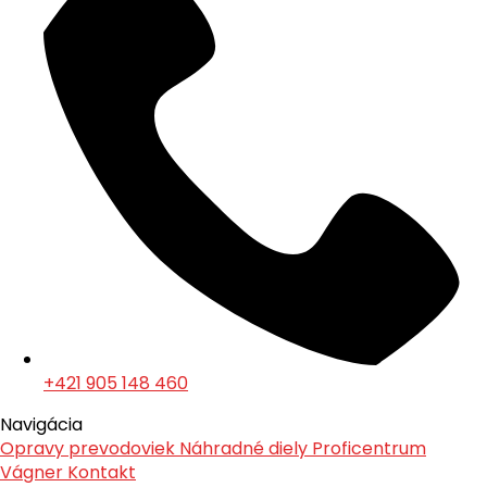
+421 905 148 460
Navigácia
Opravy prevodoviek
Náhradné diely
Proficentrum
Vágner
Kontakt