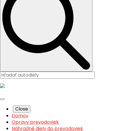
Close
Domov
Opravy prevodoviek
Náhradné diely do prevodoviek