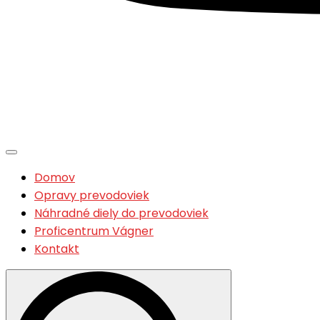
Domov
Opravy prevodoviek
Náhradné diely do prevodoviek
Proficentrum Vágner
Kontakt
Search
for: