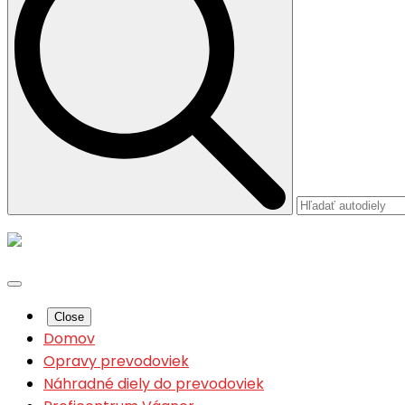
Close
Domov
Opravy prevodoviek
Náhradné diely do prevodoviek