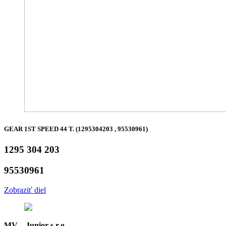
GEAR 1ST SPEED 44 T. (1295304203 , 95530961)
1295 304 203
95530961
Zobraziť diel
MV – Junior s.r.o.