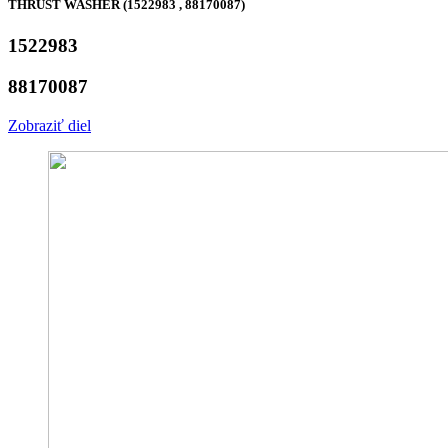
THRUST WASHER (1522983 , 88170087)
1522983
88170087
Zobraziť diel