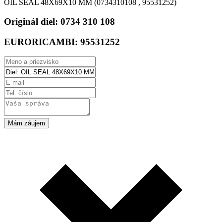
OIL SEAL 48X69X10 MM (0734310108 , 95531252)
Originál diel:
0734 310 108
EURORICAMBI:
95531252
Mám záujem