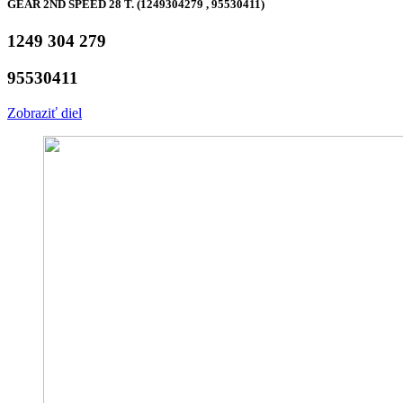
GEAR 2ND SPEED 28 T. (1249304279 , 95530411)
1249 304 279
95530411
Zobraziť diel