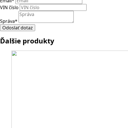
Email
*
VIN číslo
Správa
*
Odoslať dotaz
Ďalšie produkty