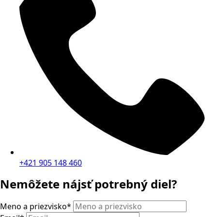
+421 905 148 460
Nemôžete nájsť potrebný diel?
Meno a priezvisko
*