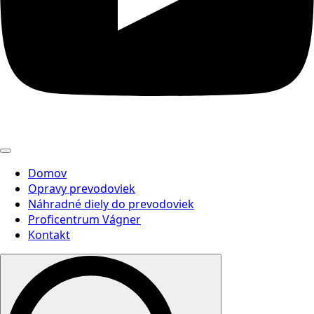
Domov
Opravy prevodoviek
Náhradné diely do prevodoviek
Proficentrum Vágner
Kontakt