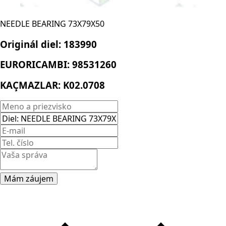
NEEDLE BEARING 73X79X50
Originál diel:
183990
EURORICAMBI:
98531260
KAÇMAZLAR:
K02.0708
Mám záujem