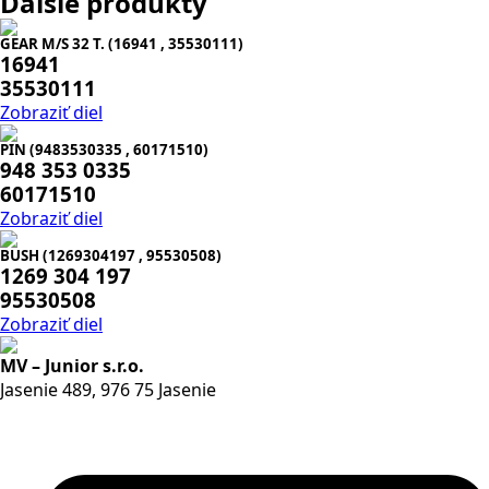
Ďalšie produkty
GEAR M/S 32 T. (16941 , 35530111)
16941
35530111
Zobraziť diel
PIN (9483530335 , 60171510)
948 353 0335
60171510
Zobraziť diel
BUSH (1269304197 , 95530508)
1269 304 197
95530508
Zobraziť diel
MV – Junior s.r.o.
Jasenie 489, 976 75 Jasenie