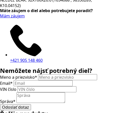
K10.04152)
Máte záujem o diel alebo potrebujete poradiť?
Mám záujem
+421 905 148 460
Nemôžete nájsť potrebný diel?
Meno a priezvisko
*
Email
*
VIN číslo
Správa
*
Odoslať dotaz