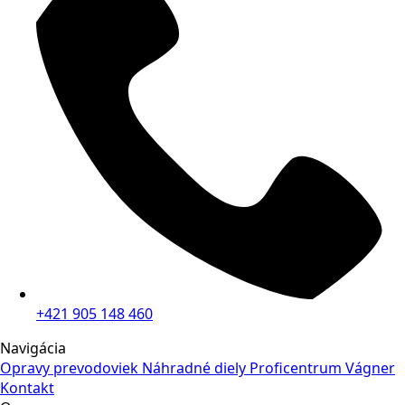
+421 905 148 460
Navigácia
Opravy prevodoviek
Náhradné diely
Proficentrum Vágner
Kontakt