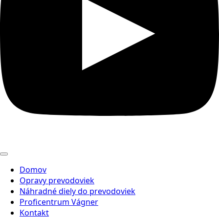
Domov
Opravy prevodoviek
Náhradné diely do prevodoviek
Proficentrum Vágner
Kontakt