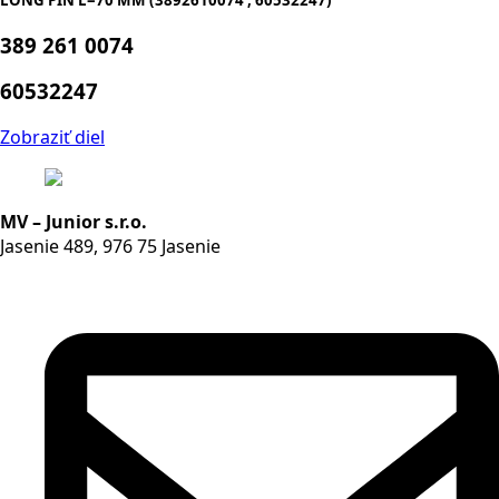
LONG PIN L=70 MM (3892610074 , 60532247)
389 261 0074
60532247
Zobraziť diel
MV – Junior s.r.o.
Jasenie 489, 976 75 Jasenie