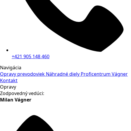
+421 905 148 460
Navigácia
Opravy prevodoviek
Náhradné diely
Proficentrum Vágner
Kontakt
Opravy
Zodpovedný vedúci:
Milan Vágner