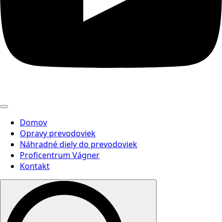
Domov
Opravy prevodoviek
Náhradné diely do prevodoviek
Proficentrum Vágner
Kontakt