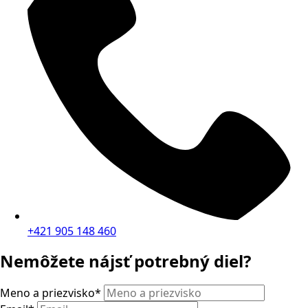
+421 905 148 460
Nemôžete nájsť potrebný diel?
Meno a priezvisko
*