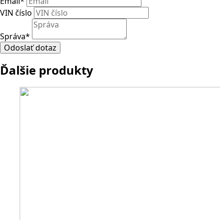
Email
*
VIN číslo
Správa
*
Odoslať dotaz
Ďalšie produkty