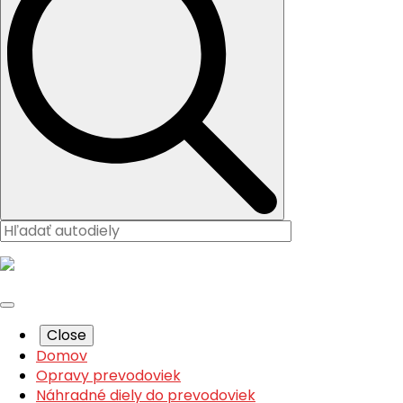
Close
Domov
Opravy prevodoviek
Náhradné diely do prevodoviek