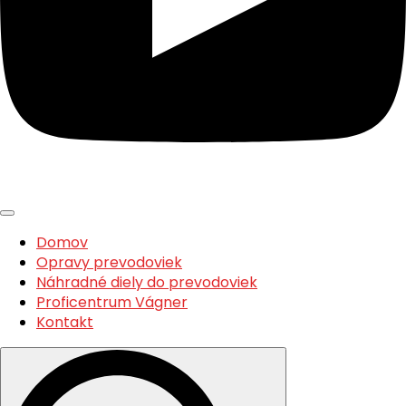
Domov
Opravy prevodoviek
Náhradné diely do prevodoviek
Proficentrum Vágner
Kontakt
Search
for: