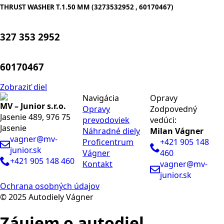
THRUST WASHER T.1.50 MM (3273532952 , 60170467)
327 353 2952
60170467
Zobraziť diel
Navigácia
Opravy
MV – Junior s.r.o.
Opravy
Zodpovedný
Jasenie 489, 976 75
prevodoviek
vedúci:
Jasenie
Náhradné diely
Milan Vágner
vagner@mv-
Proficentrum
+421 905 148
junior.sk
Vágner
460
+421 905 148 460
Kontakt
vagner@mv-
junior.sk
Ochrana osobných údajov
© 2025 Autodiely Vágner
Záujem o autodiel