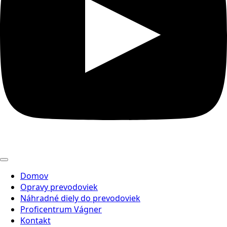
Domov
Opravy prevodoviek
Náhradné diely do prevodoviek
Proficentrum Vágner
Kontakt