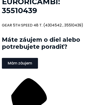
EURORICAMBI:
35510439
GEAR 5TH SPEED 48 T. (4304542 , 35510439)
Máte záujem o diel alebo
potrebujete poradiť?
Mám záujem