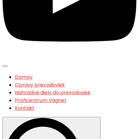
Domov
Opravy prevodoviek
Náhradné diely do prevodoviek
Proficentrum Vágner
Kontakt
Search
for: