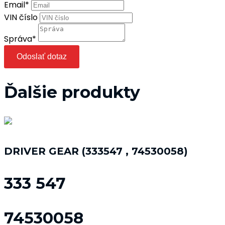
Email
*
VIN číslo
Správa
*
Odoslať dotaz
Ďalšie produkty
DRIVER GEAR (333547 , 74530058)
333 547
74530058