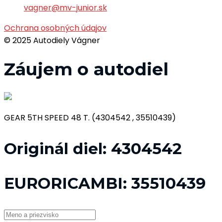
vagner@mv-junior.sk
Ochrana osobných údajov
© 2025 Autodiely Vágner
Záujem o autodiel
GEAR 5TH SPEED 48 T. (4304542 , 35510439)
Originál diel:
4304542
EURORICAMBI:
35510439