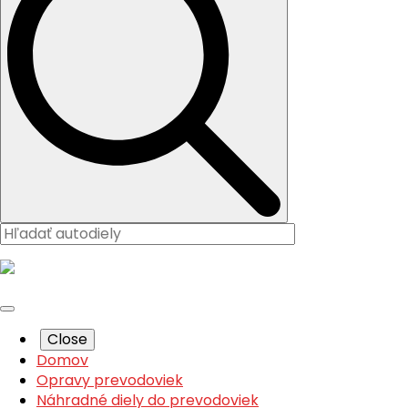
Close
Domov
Opravy prevodoviek
Náhradné diely do prevodoviek