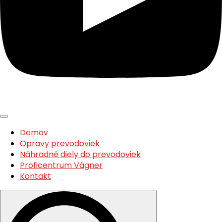
Domov
Opravy prevodoviek
Náhradné diely do prevodoviek
Proficentrum Vágner
Kontakt
Search
for: