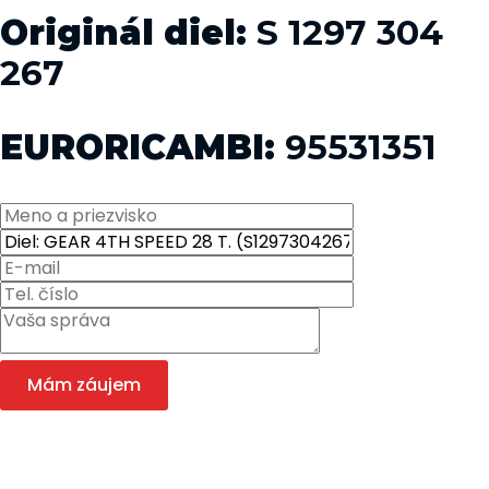
Originál diel:
S 1297 304
267
EURORICAMBI:
95531351
Mám záujem