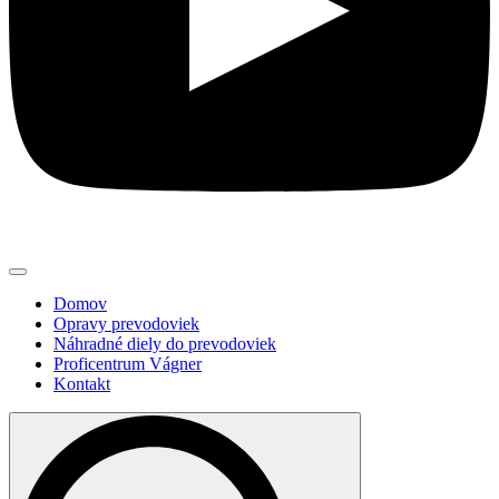
Domov
Opravy prevodoviek
Náhradné diely do prevodoviek
Proficentrum Vágner
Kontakt