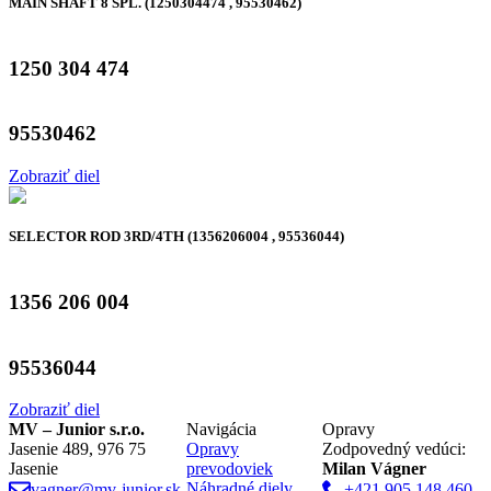
MAIN SHAFT 8 SPL. (1250304474 , 95530462)
1250 304 474
95530462
Zobraziť diel
SELECTOR ROD 3RD/4TH (1356206004 , 95536044)
1356 206 004
95536044
Zobraziť diel
MV – Junior s.r.o.
Navigácia
Opravy
Jasenie 489, 976 75
Opravy
Zodpovedný vedúci:
Jasenie
prevodoviek
Milan Vágner
Náhradné diely
vagner@mv-junior.sk
+421 905 148 460