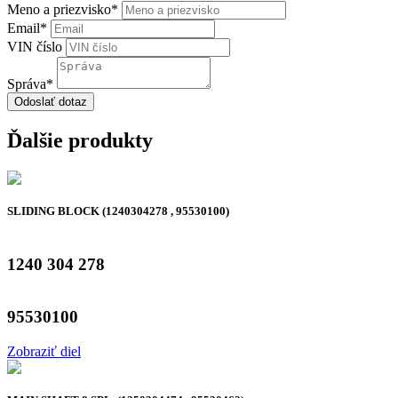
Meno a priezvisko
*
Email
*
VIN číslo
Správa
*
Odoslať dotaz
Ďalšie produkty
SLIDING BLOCK (1240304278 , 95530100)
1240 304 278
95530100
Zobraziť diel