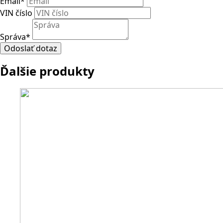
Email
*
VIN číslo
Správa
*
Odoslať dotaz
Ďalšie produkty