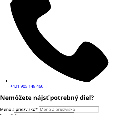
+421 905 148 460
Nemôžete nájsť potrebný diel?
Meno a priezvisko
*