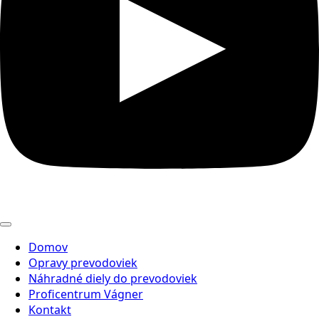
Domov
Opravy prevodoviek
Náhradné diely do prevodoviek
Proficentrum Vágner
Kontakt