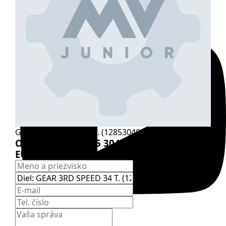
GEAR 3RD SPEED 34 T. (1285304068 , 95570268)
Originál diel:
1285 304 068
EURORICAMBI:
95570268