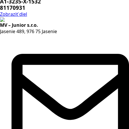
A1-3235-X-1532
81170931
Zobraziť diel
MV – Junior s.r.o.
Jasenie 489, 976 75 Jasenie