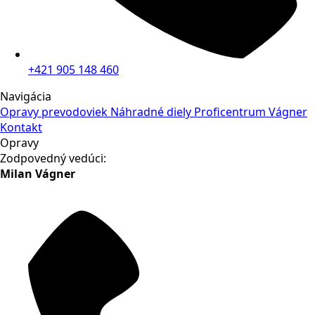
+421 905 148 460
Navigácia
Opravy prevodoviek
Náhradné diely
Proficentrum Vágner
Kontakt
Opravy
Zodpovedný vedúci:
Milan Vágner