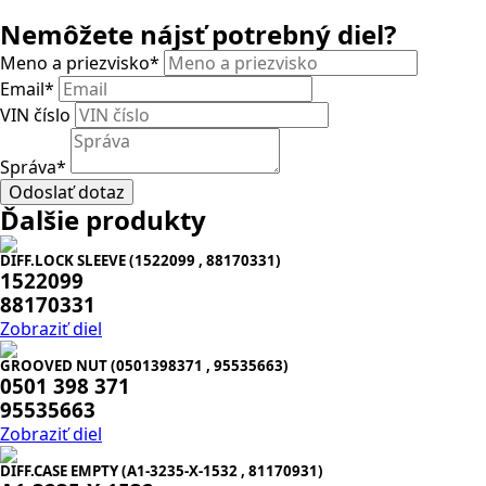
Nemôžete nájsť potrebný diel?
Meno a priezvisko
*
Email
*
VIN číslo
Správa
*
Odoslať dotaz
Ďalšie produkty
DIFF.LOCK SLEEVE (1522099 , 88170331)
1522099
88170331
Zobraziť diel
GROOVED NUT (0501398371 , 95535663)
0501 398 371
95535663
Zobraziť diel
DIFF.CASE EMPTY (A1-3235-X-1532 , 81170931)