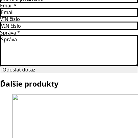
Email
*
VIN číslo
Správa
*
Odoslať dotaz
Ďalšie produkty