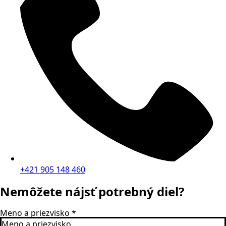
+421 905 148 460
Nemôžete nájsť potrebný diel?
Meno a priezvisko
*