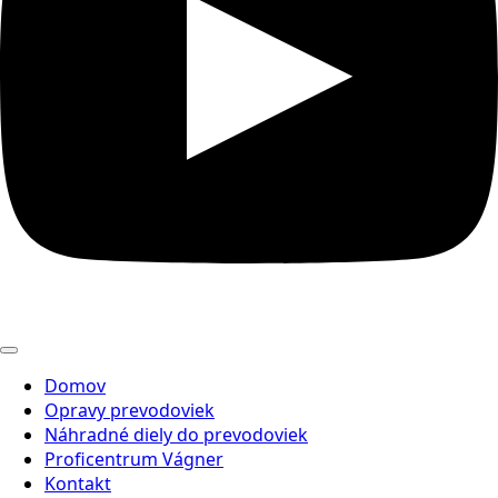
Domov
Opravy prevodoviek
Náhradné diely do prevodoviek
Proficentrum Vágner
Kontakt