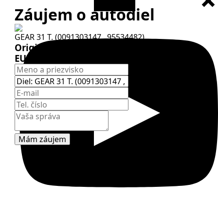
Záujem o autodiel
GEAR 31 T. (0091303147 , 95534482)
Originál diel:
0091 303 147
EURORICAMBI:
95534482
Mám záujem