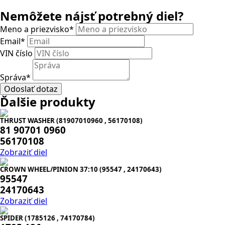
Nemôžete nájsť potrebný diel?
Meno a priezvisko
*
Email
*
VIN číslo
Správa
*
Odoslať dotaz
Ďalšie produkty
THRUST WASHER (81907010960 , 56170108)
81 90701 0960
56170108
Zobraziť diel
CROWN WHEEL/PINION 37:10 (95547 , 24170643)
95547
24170643
Zobraziť diel
SPIDER (1785126 , 74170784)