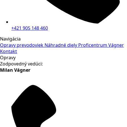
+421 905 148 460
Navigácia
Opravy prevodoviek
Náhradné diely
Proficentrum Vágner
Kontakt
Opravy
Zodpovedný vedúci:
Milan Vágner