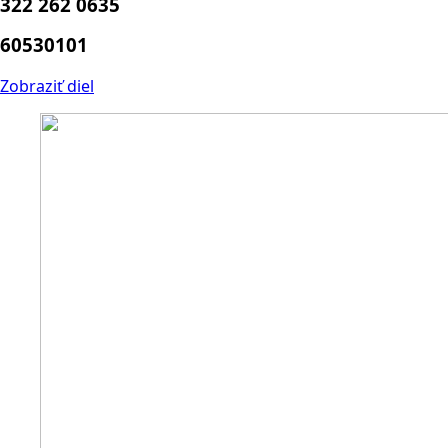
322 262 0635
60530101
Zobraziť diel