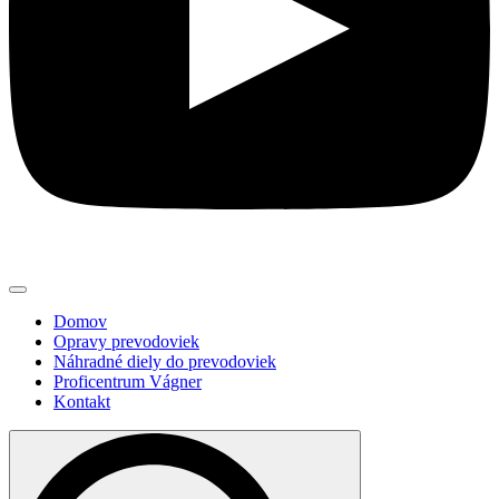
Domov
Opravy prevodoviek
Náhradné diely do prevodoviek
Proficentrum Vágner
Kontakt