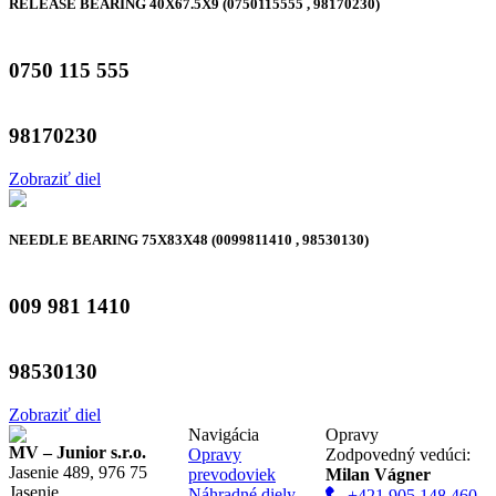
RELEASE BEARING 40X67.5X9 (0750115555 , 98170230)
0750 115 555
98170230
Zobraziť diel
NEEDLE BEARING 75X83X48 (0099811410 , 98530130)
009 981 1410
98530130
Zobraziť diel
Navigácia
Opravy
MV – Junior s.r.o.
Opravy
Zodpovedný vedúci:
Jasenie 489, 976 75
prevodoviek
Milan Vágner
Jasenie
Náhradné diely
+421 905 148 460