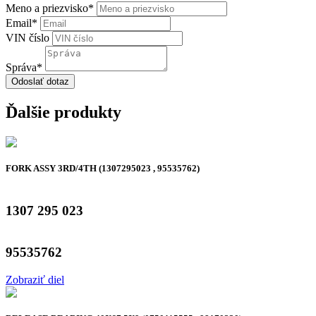
Meno a priezvisko
*
Email
*
VIN číslo
Správa
*
Odoslať dotaz
Ďalšie produkty
FORK ASSY 3RD/4TH (1307295023 , 95535762)
1307 295 023
95535762
Zobraziť diel