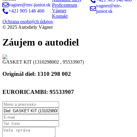
vagner@mv-junior.sk
Proficentrum
vagner@mv-
Vágner
+421 905 148 460
junior.sk
Kontakt
Ochrana osobných údajov
© 2025 Autodiely Vágner
Záujem o autodiel
GASKET KIT (1310298002 , 95533907)
Originál diel:
1310 298 002
EURORICAMBI:
95533907