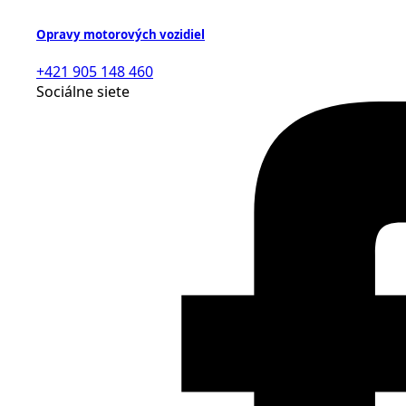
Opravy motorových vozidiel
+421 905 148 460
Sociálne siete