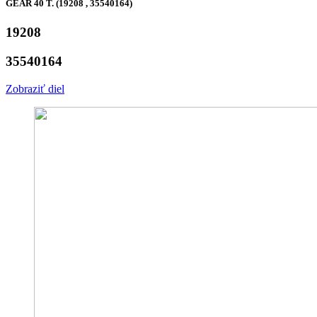
GEAR 40 T. (19208 , 35540164)
19208
35540164
Zobraziť diel