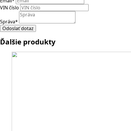
Email
*
VIN číslo
Správa
*
Odoslať dotaz
Ďalšie produkty