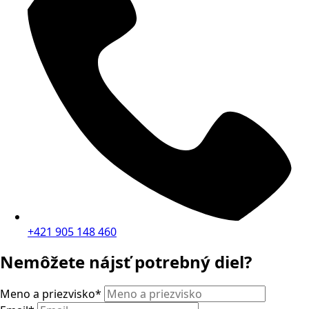
+421 905 148 460
Nemôžete nájsť potrebný diel?
Meno a priezvisko
*