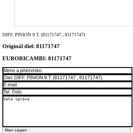
DIFF. PINION 9 T. (81171747 , 81171747)
Originál diel:
81171747
EURORICAMBI:
81171747
Mám záujem