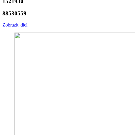
1521930
88530559
Zobraziť diel