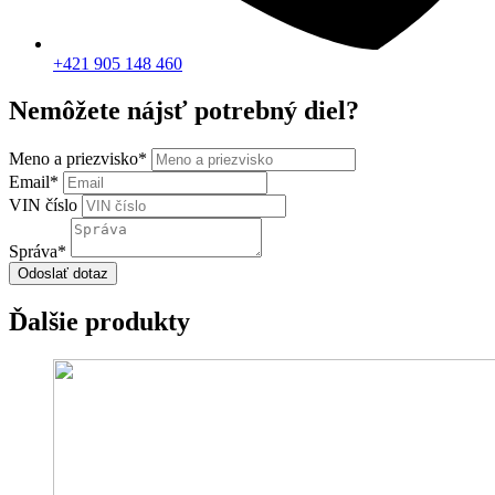
+421 905 148 460
Nemôžete nájsť potrebný diel?
Meno a priezvisko
*
Email
*
VIN číslo
Správa
*
Odoslať dotaz
Ďalšie produkty